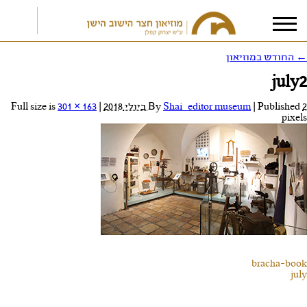
←
החודש במוזיאון
july2
אני מאשר/ת את
תנאי הפרטיות
2 ביולי 2018
Published
|
Shai_editor museum
By
|
Full size is
301 × 163
pixels
bracha-book
july