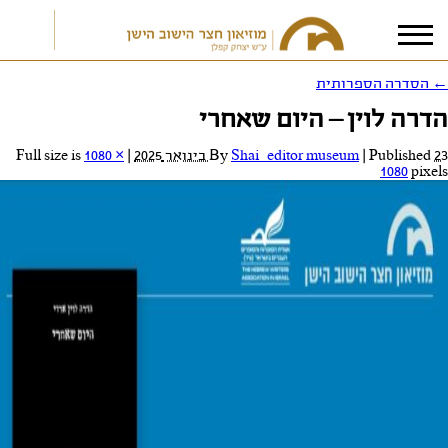
←
הסדרה הספרותית
הדרה לוין – היום שאחרי
אני מאשר/ת את
תנאי הפרטיות
23 בינואר 2025
Published
|
Shai_editor museum
By
|
Full size is
1080 ×
1080
pixels