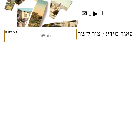
✉
f
▶
E
נגישות
אגר מידע
צור קשר