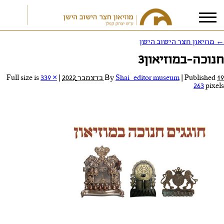
←
מוזיאון חצר הישוב הישן
חנוכה-במוזיאון3
אני מאשר/ת את
תנאי הפרטיות
19 בדצמבר 2022
Published
|
Shai_editor museum
By
|
Full size is
339 ×
263
pixels