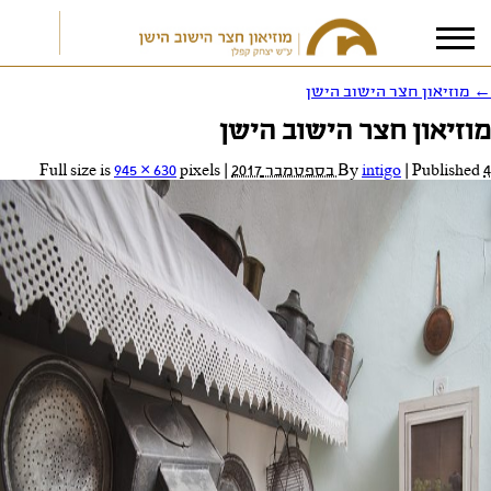
←
מוזיאון חצר הישוב הישן
מוזיאון חצר הישוב הישן
אני מאשר/ת את
תנאי הפרטיות
4 בספטמבר 2017
Published
|
intigo
By
|
Full size is
pixels
945 × 630