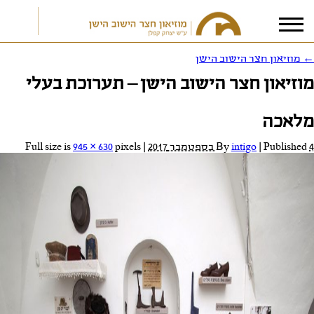
←
מוזיאון חצר הישוב הישן
מוזיאון חצר הישוב הישן – תערוכת בעלי
אני מאשר/ת את
תנאי הפרטיות
מלאכה
4 בספטמבר 2017
Published
|
intigo
By
|
Full size is
pixels
945 × 630