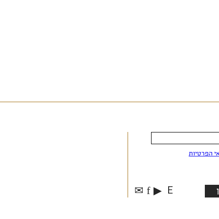
י הפרטיות
✉
f
▶
E