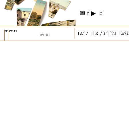
✉
f
▶
E
נגישות
אגר מידע
צור קשר