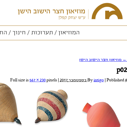
המוזיאון
תערוכות
חינוך
החו
←
מוזיאון חצר הישוב הישן
p02
4 בספטמבר 2017
Published
|
intigo
By
|
Full size is
pixels
567 × 230