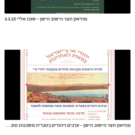
מוזיאון חצר הישוב הישן - שובו אליי 3.3.25
מוזיאון חצר הישוב הישן - ערבים ויהודים בטבריה משכנות טובה ושותפות למשבר-פרופ' מוסטפא עבאסי 19.12.24