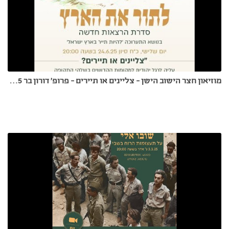
מוזיאון חצר הישוב הישן - צליינים או תיירים - פרופ' דורון בר 24.6.25