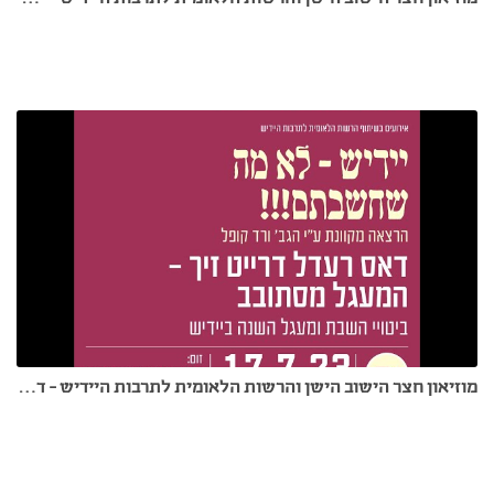
מוזיאון חצר הישוב הישן והרשות הלאומית לתרבות היידיש - דאס רעדל דרייט זיך – המעגל מסתובב