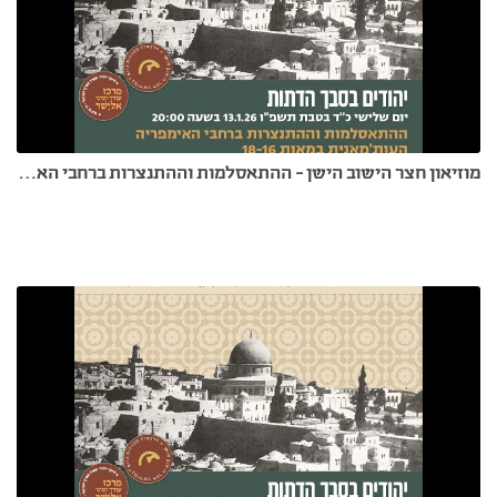
מוזיאון חצר הישוב הישן - ההתאסלמות וההתנצרות ברחבי האימפריה העות'מאנית במאות 18-16 - 13.1.26