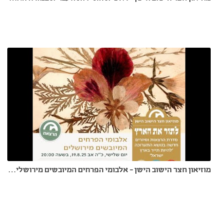
מוזיאון חצר הישוב הישן - אלבומי הפרחים המיובשים מירושלים - דר' עמי זהבי 19.8.25