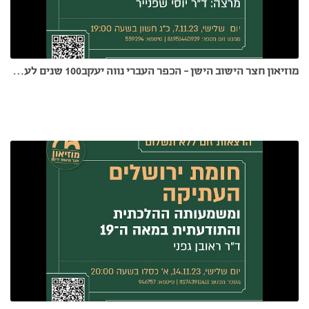
מוזיאון חצר הישוב הישן - הכפר העברי נווה יעקב100 שנים לעליה לקרקע. הרצאתו של ד"ר יוסי שפנייר