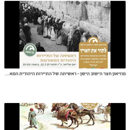
מוזיאון חצר הישוב הישן - ראשיתה של התיירות היהודית המאורגנת - פרופ' קובי כהן הטב - 22.7.25