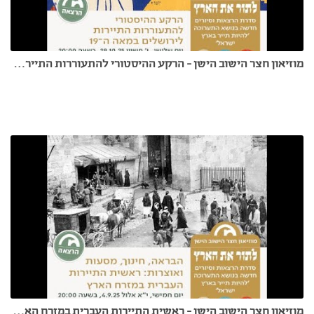
מוזיאון חצר הישוב הישן - הרקע ההיסטורי להתעוררות התיירות לירושלים במאה ה-19 - איל דוידסון 28.10.25
מוזיאון חצר הישוב הישן - ראשית התיירות העברית במזרח הארץ - דר של ראובן גפני 4.9.25.