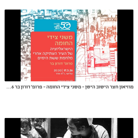
מוזיאון חצר הישוב הישן - משני צידי החומה - פרופ' דורון בר 17.3.26