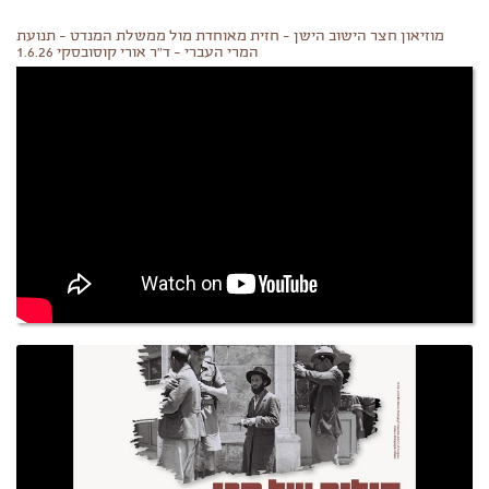
מוזיאון חצר הישוב הישן - חזית מאוחדת מול ממשלת המנדט - תנועת
המרי העברי - ד"ר אורי קוסובסקי 1.6.26