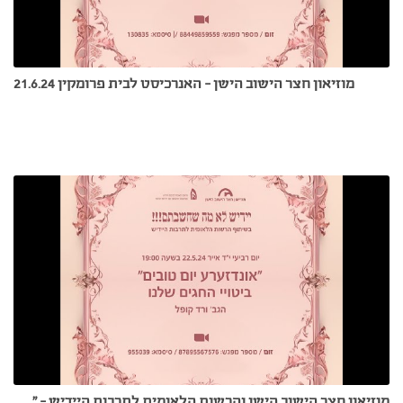
מוזיאון חצר הישוב הישן - האנרכיסט לבית פרומקין 21.6.24
מוזיאון חצר הישוב הישן והרשות הלאומית לתרבות היידיש - "אונדזערע יום טובים" ביטויי החגים שלנו 22.5.24