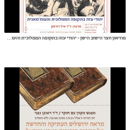
מוזיאון חצר הישוב הישן - יהודי עזה בתקופה הממלוכית והעותמנית - ד"ר איל דוידסון - 28.11.24