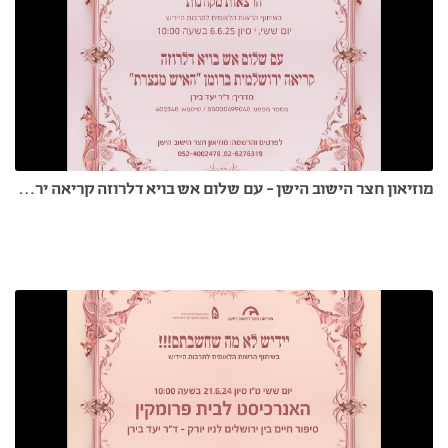
מוזיאון חצר הישוב הישן - עם שלום אש בויא דלרוזה קריאה ירושלמית ברומן האיש מנצרת יעד בירן 6.6.25