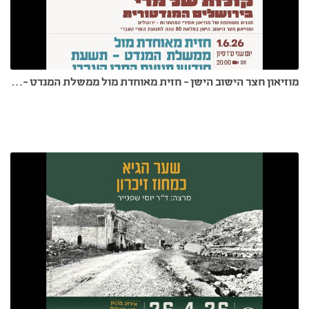
מוזיאון חצר הישוב הישן - חזית מאוחדת מול ממשלת המנדט - תנועת המרי העברי - ד"ר אורי קוסובסקי 1.6.26