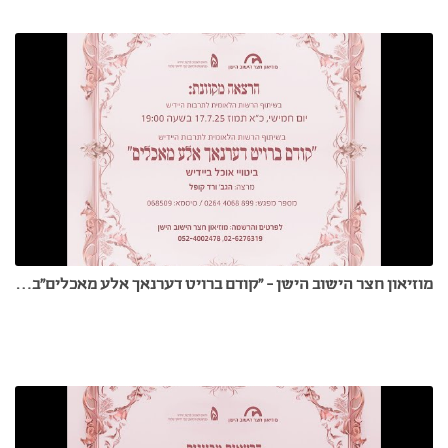
מוזיאון חצר הישוב הישן - "קודם ברויט דערנאך אלע מאכלים"ביטויי אוכל ביידיש - 17.7.25