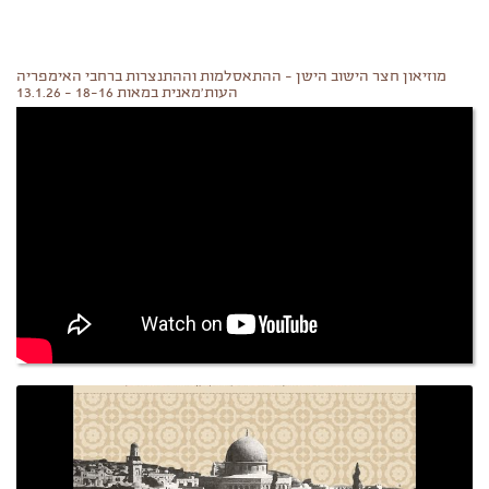
מוזיאון חצר הישוב הישן - ההתאסלמות וההתנצרות ברחבי האימפריה
העות'מאנית במאות 18-16 - 13.1.26