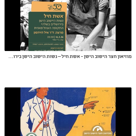
מוזיאון חצר הישוב הישן - אשת חיל – נשות הישוב הישן בירושלים בשלהי התקופה העותמנית 16.3.26