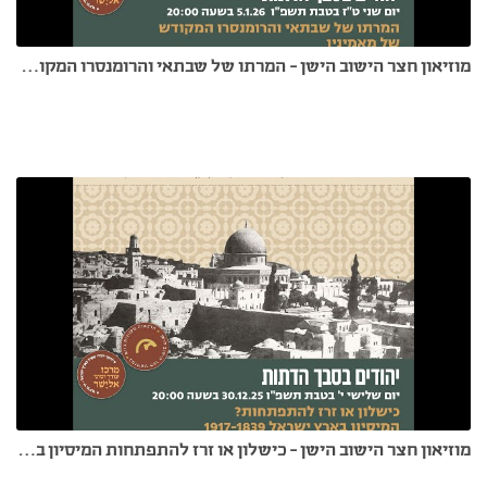
מוזיאון חצר הישוב הישן - המרתו של שבתאי והרומנסרו המקודש של מאמיניו - דר אליעזר פאפו 5.1.26
מוזיאון חצר הישוב הישן - כישלון או זרז להתפתחות המיסיון בארץ ישראל 1917-1839 - 30.12.25