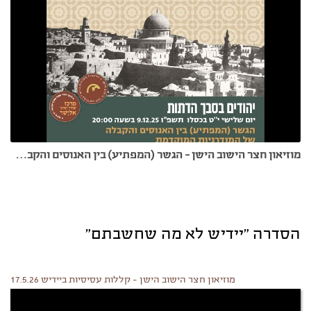
מוזיאון חצר הישוב הישן - הגשר (המפתיע) בין האנוסים והקבלה של המודרניות המוקדמת - 9.12.25
הסדרה "יידיש לא מה שחשבתם"
מוזיאון חצר הישוב הישן - קללות עסיסיות ביידיש 17.5.26