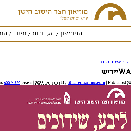
המוזיאון
תערוכות
חינוך
החו
←
מפגשים בזום
WAיידיש
28 בפברואר 2022
Published
|
Shai_editor museum
By
|
Full size is
pixels
600 × 620