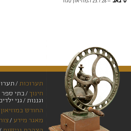
ט' באב
– 23.7.26 המוזיאון סגור
תערוכות
תערוכ
חינוך
בתי ספר י
וגננות
גני ילדים
החודש במוזיאון
מאגר מידע
צור
הצהרת נגישות