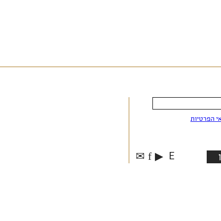
י הפרטיות
✉
f
▶
E