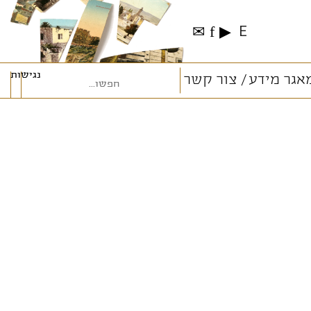
✉
f
▶
E
נגישות
אגר מידע
צור קשר