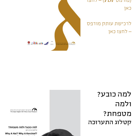
(פורמט PDF) – לחצו
כאן
לרכישת עותק מודפס
– לחצו כאן
למה כובע?
ולמה
מטפחת?
קטלוג התערוכה