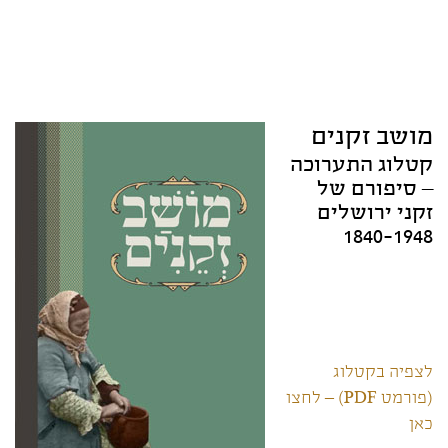
מושב זקנים
קטלוג התערוכה
– סיפורם של
זקני ירושלים
1840-1948
לצפיה בקטלוג
(פורמט PDF) – לחצו
כאן