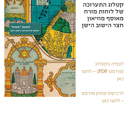
קטלוג התערוכה
של לוחות מזרח
מאוסף מוזיאון
חצר הישוב הישן
לצפיה בקטלוג
(פורמט PDF) – לחצו
כאן
לרכישת עותק מודפס
– לחצו כאן