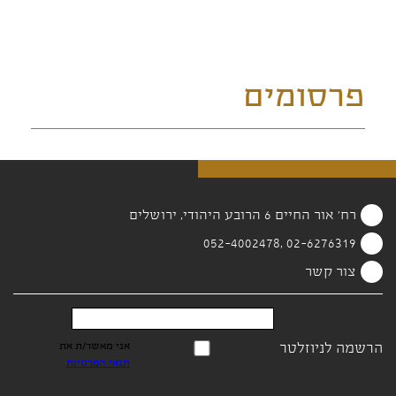
פרסומים
רח' אור החיים 6 הרובע היהודי, ירושלים
02-6276319 ,052-4002478
צור קשר
הרשמה לניוזלטר
אני מאשר/ת את
תנאי הפרטיות