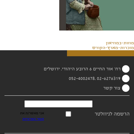
מוזות-במוזיאון
מזכרות-מארץ-הקודש
רח' אור החיים 6 הרובע היהודי, ירושלים
02-6276319 ,052-4002478
צור קשר
הרשמה לניוזלטר
אני מאשר/ת את
תנאי הפרטיות