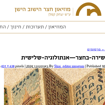
המוזיאון
תערוכות
חינוך
החו
←
פרסומים
שירה-בחצר—אנתולוגיה-שלישית
30 באוקטובר 2024
Published
|
Shai_editor museum
By
|
Full size is
pixels
431 × 638