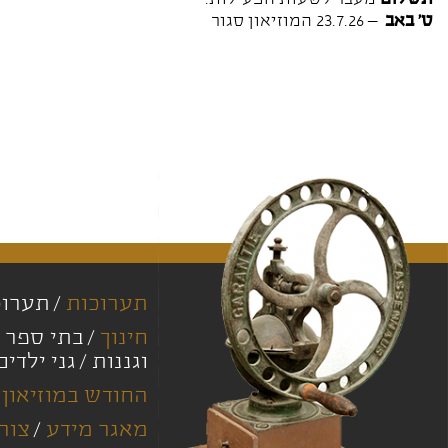
ט' באב
– 23.7.26 המוזיאון סגור
תערוכות
תערוכ
חינוך
בתי ספר י
וגננות
גני ילדים
החודש במוזיאון
מאגר מידע
צור