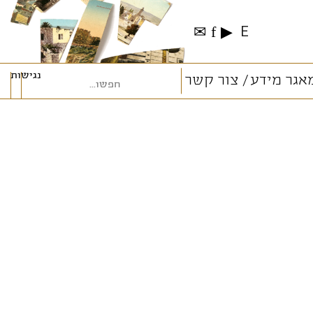
✉
f
▶
E
נגישות
אגר מידע
צור קשר