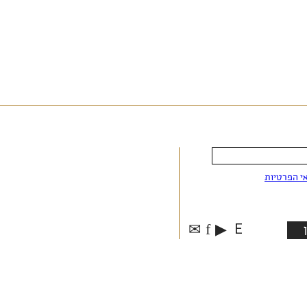
י הפרטיות
✉
f
▶
E