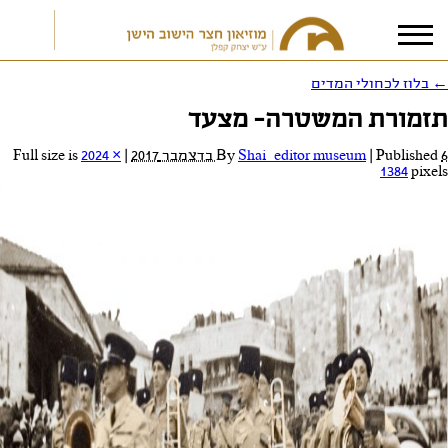
←
בלוז לכחולי המדים
תזמורת המשטרה- מצעד
אני מאשר/ת את
תנאי הפרטיות
6 בדצמבר 2017
Published
|
Shai_editor museum
By
|
Full size is
2024 ×
1384
pixels