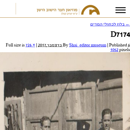
←
בלוז לכחולי המדים
D7174
אני מאשר/ת את
תנאי הפרטיות
6 בדצמבר 2017
Published
|
Shai_editor museum
By
|
Full size is
726 ×
1052
pixels