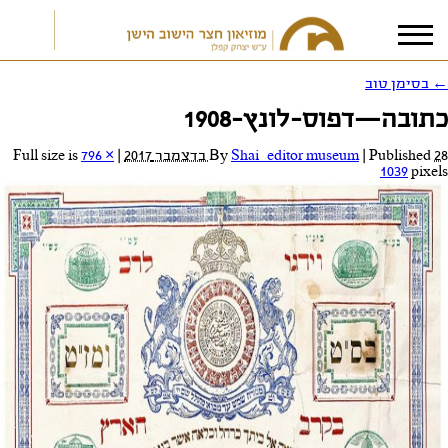
←
בסימן טוב
כתובה—דפוס-לונץ-1908
אני מאשר/ת את
תנאי הפרטיות
28 בדצמבר 2017
Published
|
Shai_editor museum
By
|
Full size is
796 ×
1039
pixels