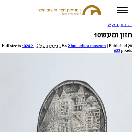
←
חזון ומעש
חזון ומעש10
אני מאשר/ת את
תנאי הפרטיות
28 בדצמבר 2017
Published
|
Shai_editor museum
By
|
Full size is
1024 ×
683
pixels