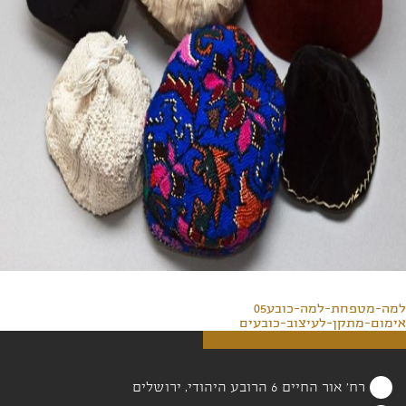
למה-מטפחת-למה-כובע05
אימום-מתקן-לעיצוב-כובעים
רח' אור החיים 6 הרובע היהודי, ירושלים