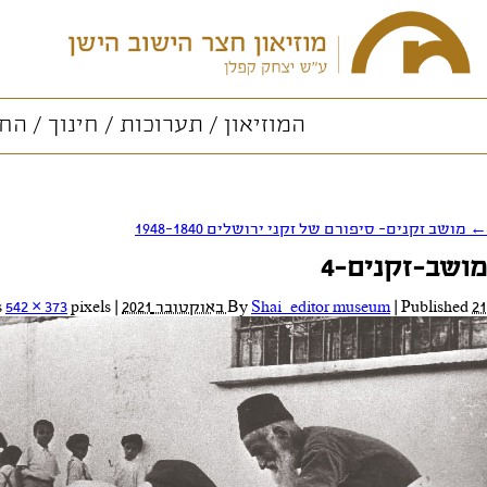
המוזיאון
תערוכות
חינוך
החו
←
מושב זקנים- סיפורם של זקני ירושלים 1948-1840
מושב-זקנים-4
21 באוקטובר 2021
Published
|
Shai_editor museum
By
|
Full size is
pixels
542 × 373