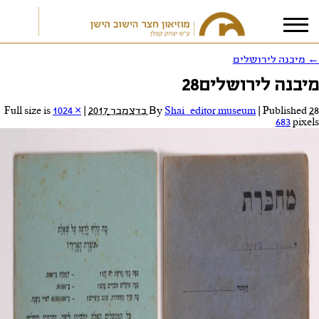
←
מיבנה לירושלים
מיבנה לירושלים28
אני מאשר/ת את
תנאי הפרטיות
28 בדצמבר 2017
Published
|
Shai_editor museum
By
|
Full size is
1024 ×
683
pixels