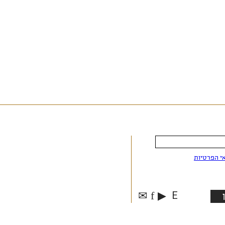
י הפרטיות
✉
f
▶
E