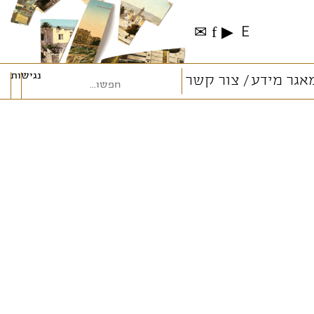
✉
f
▶
E
נגישות
אגר מידע
צור קשר