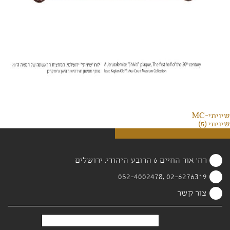
שיויתי-MC
שיויתי (5)
רח' אור החיים 6 הרובע היהודי, ירושלים
02-6276319 ,052-4002478
צור קשר