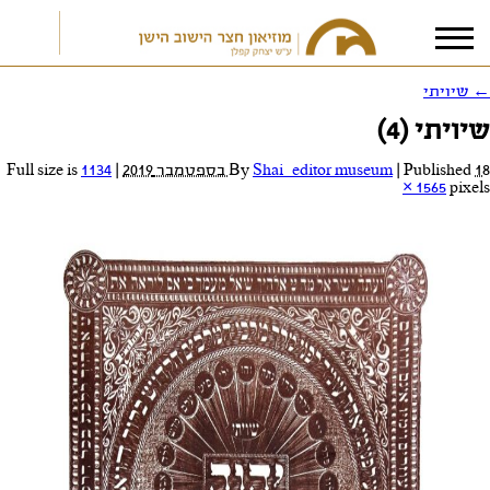
←
שיויתי
שיויתי (4)
אני מאשר/ת את
תנאי הפרטיות
18 בספטמבר 2019
Published
|
Shai_editor museum
By
|
Full size is
1134
× 1565
pixels