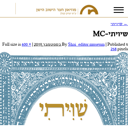
←
שיויתי
שיויתי-MC
אני מאשר/ת את
תנאי הפרטיות
5 בספטמבר 2019
Published
|
Shai_editor museum
By
|
Full size is
600 ×
258
pixels