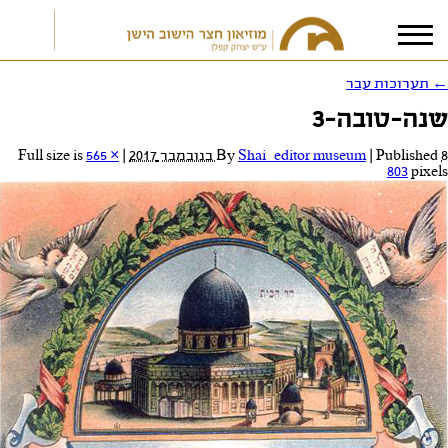
←
תערוכות עבר
שנה-טובה-3
אני מאשר/ת את
תנאי הפרטיות
8 בנובמבר 2017
Published
|
Shai_editor museum
By
|
Full size is
565 ×
803
pixels