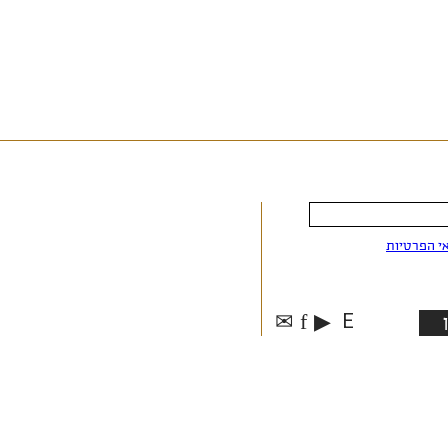
י הפרטיות
✉
f
▶
E