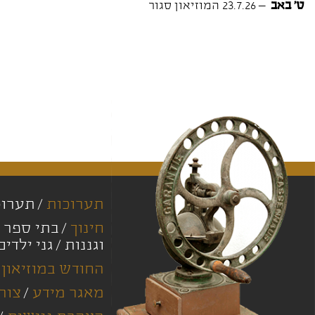
ט' באב
– 23.7.26 המוזיאון סגור
תערוכות
תערוכ
חינוך
בתי ספר י
וגננות
גני ילדים
החודש במוזיאון
מאגר מידע
צור