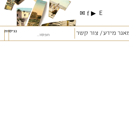
✉
f
▶
E
נגישות
אגר מידע
צור קשר