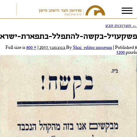
←
תערוכות קבע
פשקעויל-בקשה-להתפלל-בתפארת-ישראל
אני מאשר/ת את
תנאי הפרטיות
8 בנובמבר 2017
Published
|
Shai_editor museum
By
|
Full size is
800 ×
1200
pixels