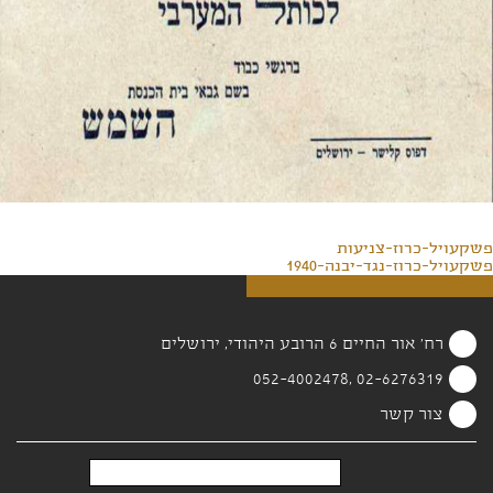
פשקעויל-כרוז-צניעות
פשקעויל-כרוז-נגד-יבנה-1940
רח' אור החיים 6 הרובע היהודי, ירושלים
02-6276319 ,052-4002478
צור קשר