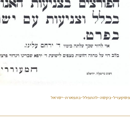
פשקעויל-בקשה-להתפלל-בתפארת-ישראל