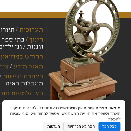
תערוכות
תערוכ
חינוך
בתי ספר י
וגננות
גני ילדים
החודש במוזיאון
מאגר מידע
צור
הצהרת נגישות
מוגבלות ראיה
השתלמויות מורי
מחירון
מדיניות
מוזיאון חצר הישוב הישן
משתמשים בעוגיות כדי להבטיח תפקוד
האתר ולשפר את חוויית המשתמש. אפשר לבחור אילו סוגי עוגיות
להפעיל.
קבל הכל
הסר לא הכרחיות
העדפות