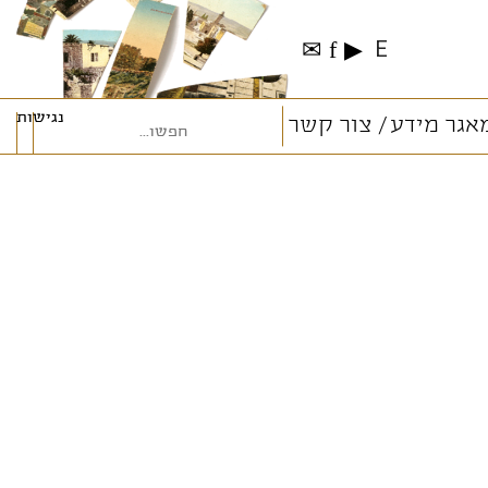
✉
f
▶
E
נגישות
אגר מידע
צור קשר