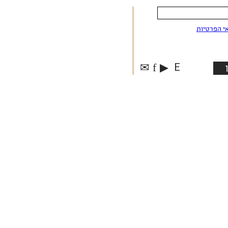
י הפרטיות
✉
f
▶
E