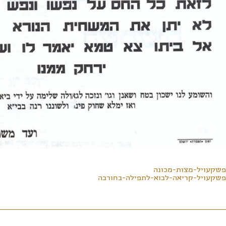
פשקעויל-מצות-מכונה
פשקעויל-קריאה-לבוא-לתפילה-בחורבה