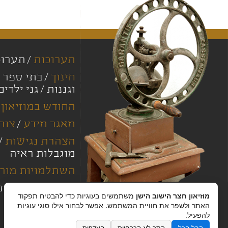
תערוכות
תערוכ
חינוך
בתי ספר י
וגננות
גני ילדים
החודש במוזיאון
מאגר מידע
צור
הצהרת נגישות
מוגבלות ראיה
השתלמויות מורי
מחירון
מדיניות
מוזיאון חצר הישוב הישן
משתמשים בעוגיות כדי להבטיח תפקוד
האתר ולשפר את חוויית המשתמש. אפשר לבחור אילו סוגי עוגיות
להפעיל.