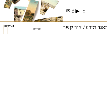
✉
f
▶
E
נגישות
אגר מידע
צור קשר