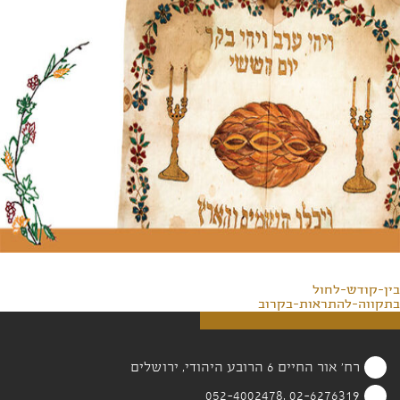
בין-קודש-לחול
בתקווה-להתראות-בקרוב
רח' אור החיים 6 הרובע היהודי, ירושלים
02-6276319 ,052-4002478