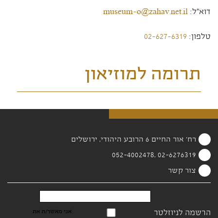
דוא"ל:
museum-o@zahav.net.il
טלפון:
02-627-6319
תרומה למוזיאון
רח' אור החיים 6 הרובע היהודי, ירושלים
02-6276319 ,052-4002478
צור קשר
הרשמה לניוזלטר
אני מאשר/ת את