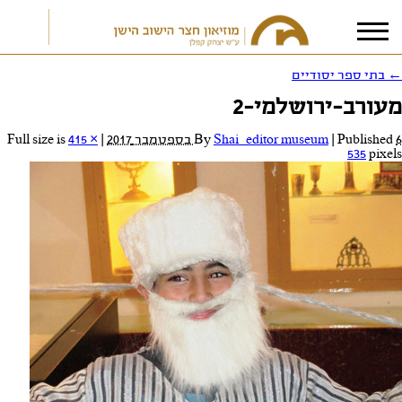
←
בתי ספר יסודיים
מעורב-ירושלמי-2
אני מאשר/ת את
תנאי הפרטיות
6 בספטמבר 2017
Published
|
Shai_editor museum
By
|
Full size is
415 ×
535
pixels