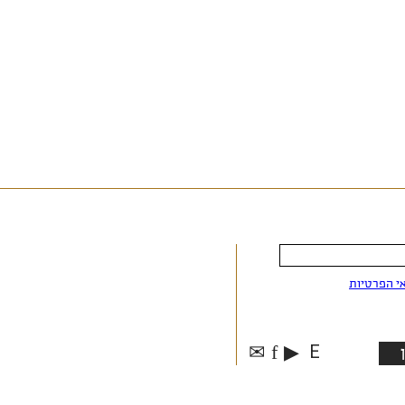
י הפרטיות
✉
f
▶
E