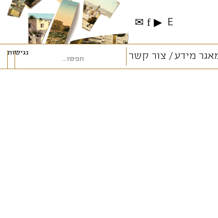
✉
f
▶
E
נגישות
אגר מידע
צור קשר