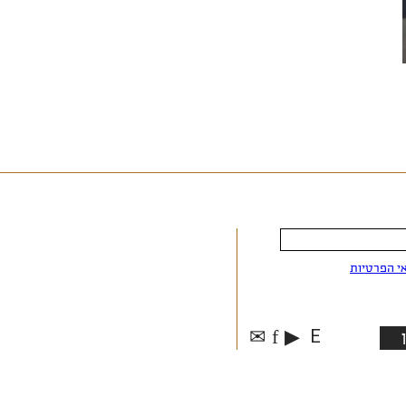
י הפרטיות
✉
f
▶
E