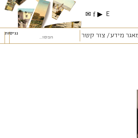
✉
f
▶
E
נגישות
אגר מידע
צור קשר