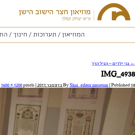
המוזיאון
תערוכות
חינוך
החו
←
גני ילדים – הגיל הרך
IMG_4938
14 בדצמבר 2017
Published
|
Shai_editor museum
By
|
Full size is
pixels
1600 × 1200