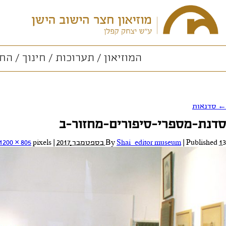
המוזיאון
תערוכות
חינוך
החו
←
סדנאות
סדנת-מספרי-סיפורים-מחזור-ב
13 בספטמבר 2017
Published
|
Shai_editor museum
By
|
Full size is
pixels
1200 × 805