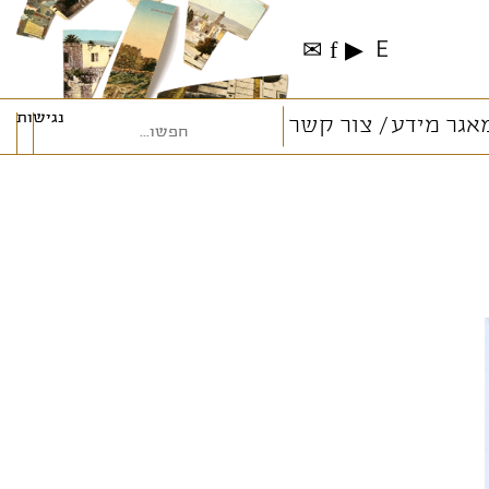
✉
f
▶
E
נגישות
אגר מידע
צור קשר