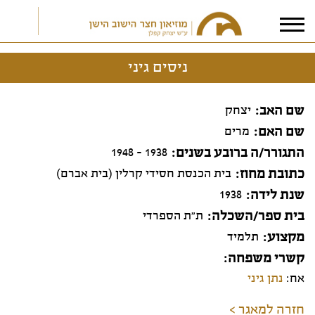
ניסים גיני
אני מאשר/ת את
תנאי הפרטיות
שם האב
יצחק
שם האם
מרים
התגורר/ה ברובע בשנים
1938 - 1948
כתובת מחוז
בית הכנסת חסידי קרלין (בית אברם)
שנת לידה
1938
בית ספר/השכלה
ת"ת הספרדי
מקצוע
תלמיד
קשרי משפחה
אח:
נתן גיני
חזרה למאגר >