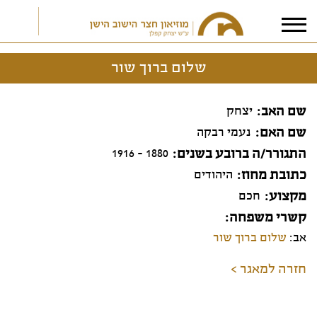
שלום ברוך שור
אני מאשר/ת את
תנאי הפרטיות
שם האב
יצחק
שם האם
נעמי רבקה
התגורר/ה ברובע בשנים
1880 - 1916
כתובת מחוז
היהודים
מקצוע
חכם
קשרי משפחה
אב:
שלום ברוך שור
חזרה למאגר >