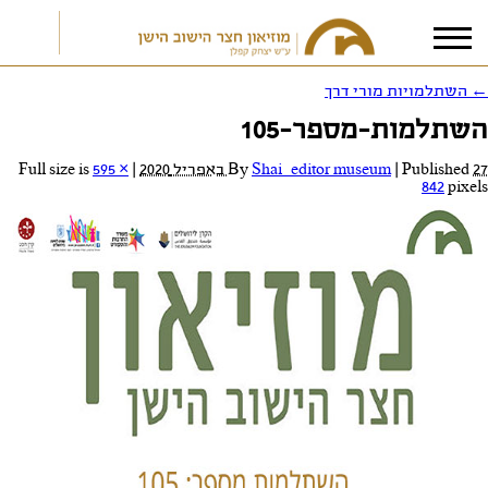
←
השתלמויות מורי דרך
השתלמות-מספר-105
אני מאשר/ת את
תנאי הפרטיות
27 באפריל 2020
Published
|
Shai_editor museum
By
|
Full size is
595 ×
842
pixels