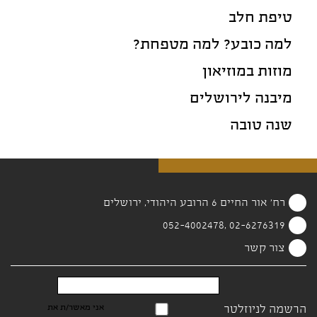
טיפת חלב
למה כובע? למה מטפחת?
מוזות במוזיאון
מיבנה לירושלים
שנה טובה
רח' אור החיים 6 הרובע היהודי, ירושלים
02-6276319 ,052-4002478
צור קשר
הרשמה לניוזלטר
אני מאשר/ת את