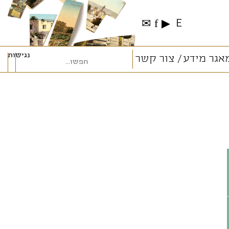
✉
f
▶
E
נגישות
אגר מידע
צור קשר