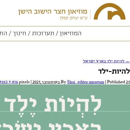
המוזיאון
תערוכות
חינוך
החו
←
להיות ילד בארץ ישראל
להיות-ילד
21 באוקטובר 2021
Published
|
Shai_editor museum
By
|
Full size is
pixels
1553 × 416