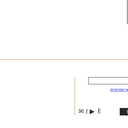
י הפרטיות
✉
f
▶
E