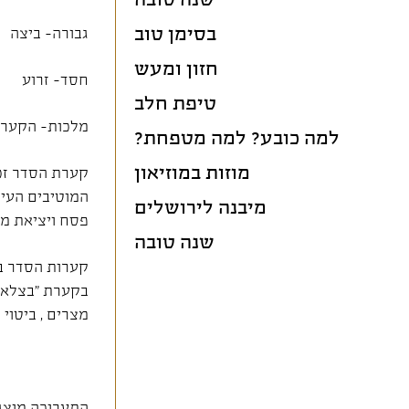
שנה טובה
בסימן טוב
גבורה- ביצה
חזון ומעש
חסד- זרוע
טיפת חלב
מלכות- הקער
למה כובע? למה מטפחת?
מוזות במוזיאון
קערת הסדר זכת
המוטיבים העיק
מיבנה לירושלים
פסח ויציאת מצ
שנה טובה
קערות הסדר בת
בקערת "בצלאל
מצרים , ביטוי