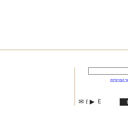
י הפרטיות
✉
f
▶
E