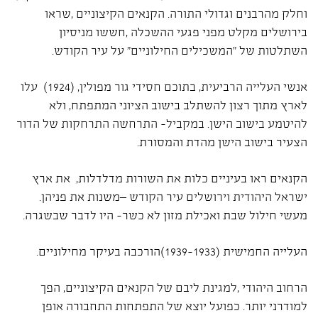
וחלק מהרבנים וגדולי התורה. הקנאים הקיצוניים ,שראו
בירושלים מקלט מפני פגעי ההשכלה ,חששו מניסיון
השתלטות של "המשכילים החילוניים" על עיר הקודש.
אנשי העלייה הרביעית, בתוכם חסידי גור מפולין, (1924) עלו
לארץ מתוך רצון להשתלב בישוב הציוני המתפתח, ולא
להיטמע בישוב הישן. במקביל- התרחשה התרחקות של הדור
הצעיר בישוב הישן מהדת והמסורת.
הקנאים ראו בעיניים כלות את השורות מדלדלות, את ארץ
ישראל היהודית וירושלים עיר הקודש –משנות את פניהן.
מעשי חילול שבת ואכילת מזון לא כשר- היו לדבר שבשגרה.
העלייה החמישית (1939-1933)הורכבה בעיקר מחילוניים.
הרחוב היהודי ,למגינת ליבם של הקנאים הקיצוניים, הפך
למודרני יותר. כפועל יוצא של התפתחות התחבורה אופן