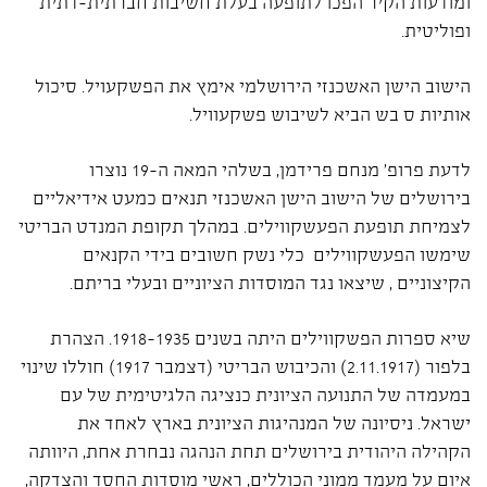
ומודעות הקיר הפכו לתופעה בעלת חשיבות חברתית-דתית
ופוליטית.
הישוב הישן האשכנזי הירושלמי אימץ את הפשקעויל. סיכול
אותיות ס בש הביא לשיבוש פשקעוויל.
לדעת פרופ' מנחם פרידמן, בשלהי המאה ה-19 נוצרו
בירושלים של הישוב הישן האשכנזי תנאים כמעט אידיאליים
לצמיחת תופעת הפעשקווילים. במהלך תקופת המנדט הבריטי
שימשו הפעשקווילים כלי נשק חשובים בידי הקנאים
הקיצוניים , שיצאו נגד המוסדות הציוניים ובעלי בריתם.
שיא ספרות הפשקווילים היתה בשנים 1918-1935. הצהרת
בלפור (2.11.1917) והכיבוש הבריטי (דצמבר 1917) חוללו שינוי
במעמדה של התנועה הציונית כנציגה הלגיטימית של עם
ישראל. ניסיונה של המנהיגות הציונית בארץ לאחד את
הקהילה היהודית בירושלים תחת הנהגה נבחרת אחת, היוותה
איום על מעמד ממוני הכוללים, ראשי מוסדות החסד והצדקה,